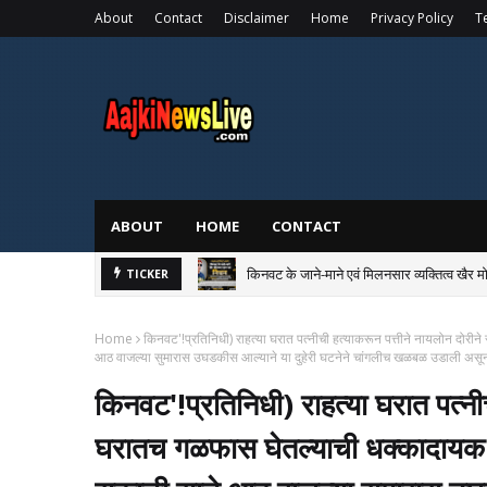
About
Contact
Disclaimer
Home
Privacy Policy
T
ABOUT
HOME
CONTACT
किनवट के जाने-माने एवं मिलनसार व्यक्तित्व खैर म
TICKER
Home
किनवट'!प्रतिनिधी) राहत्या घरात पत्नीची हत्याकरून पत्तीने नायलोन दोर
आठ वाजल्या सुमारास उघडकीस आल्याने या दुहेरी घटनेने चांगलीच खळबळ उडाली असून
किनवट'!प्रतिनिधी) राहत्या घरात पत्नीच
घरातच गळफास घेतल्याची धक्कादायक 