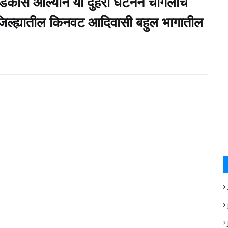
ीस आल्याने या दुहेरी घटनेने चांगलीच
िल्ह्यातील किनवट आदिवासी बहुल भागातील