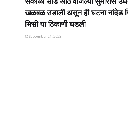
सकाळी साडे आठ वाजल्या सुमारास उघडक
खळबळ उडाली असून ही घटना नांदेड ज
भिसी या ठिकाणी घडली
September 21, 2023