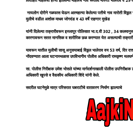
विवाहित महिलेची हत्या झालेल्या महिलेचे नाव रूपाली मारुती भालेराव व 29 
नायलोन दोरीने गळफास घेऊन आत्महत्या केलेल्या पतीचे नाव मारोती विठ्ठल
मुलीचे वडील अशोक माधव जोगदंड व 43 वर्षे राहणार मुखेड
यांनी दिलेल्या तक्रारीवरून इस्लापूर पोलिसात भा.द.वी 302 , 34 कलमानुसा
कारणावरून सतत मानसिक व शारीरिक छळ करण्यात येत असल्याची तक्रार
यावरून यातील मुलीची सासू अनुसयाबाई विठ्ठल भालेराव वय 53 वर्ष, दिर दत्ता वि
नोंदवण्यात आला घटनास्थळास उपविभागीय पोलीस अधिकारी रामकृष्ण मलघणे
सा. पोलीस निरीक्षक उमेश भोसले यांच्या मार्गदर्शनाखाली पोलीस उपनिरीक्ष
अधिकारी खूपसे व वैद्यकीय अधिकारी शिंदे यांनी केले.
सदरील घटनेमुळे मात्र परिसरात घबराटीचे वातावरण निर्माण झाल्याचे