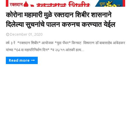
कोरोना महामारी मुळे रक्तदान शिबीर शासनाने
दिलेल्या सुचनांचे पालन करुनच करण्यात येईल
December 01, 2020
वर्ष ३ रे *रक्तदान शिबीर* आयोजक *युवा पॅंथर* किनवट विश्वरत्न डॉ बाबासाहेब आंबेडकर
यांच्या *64 वा महापरिनिर्वाण दिन* *व २६/११ आंतकी हल्य…
Read more