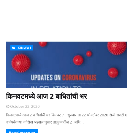
KINWAT
किनवटमध्ये आज 2 बाधितांची भर
October 22, 2020
किनवटमध्ये आज 2 बाधितांची भर किनवट / :गुरुवार ता.22 ऑक्टोंबर 2020 रोजी रात्री 6
वाजेपर्यंतच्या कोरोना अहवालानुसार तालुक्यातील 2 बाधि…
Read more