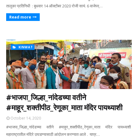
तालुका प्रतिनिधी : बुधवार 14 ऑक्टोंबर 2020 रोजी सायं. 6 वाजेपर्…
Read more
KINWAT
#भाजपा_जिल्हा_नांदेडच्या वतीने
#माहूर_शक्तीपीठ_रेणूका_माता मंदिर पायथ्याशी
October 14, 2020
#भाजपा_जिल्हा_नांदेडच्या वतीने #माहूर_शक्तीपीठ_रेणूका_माता मंदिर पायथ्याशी
महाराष्ट्रातील मंदिरे उघडण्यासाठी आंदोलन करण्यात आले . याप्र…