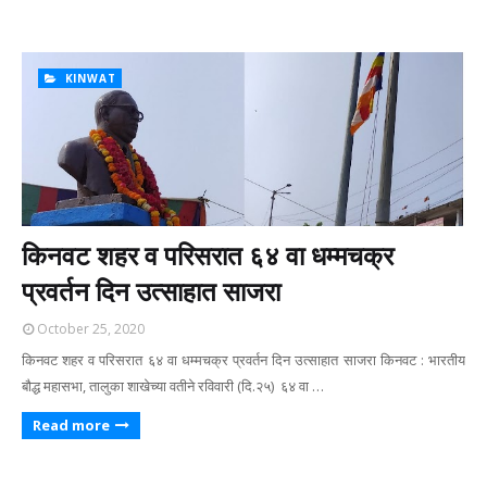
KINWAT
किनवट शहर व परिसरात ६४ वा धम्मचक्र
प्रवर्तन दिन उत्साहात साजरा
October 25, 2020
किनवट शहर व परिसरात ६४ वा धम्मचक्र प्रवर्तन दिन उत्साहात साजरा किनवट : भारतीय
बौद्ध महासभा, तालुका शाखेच्या वतीने रविवारी (दि.२५) ६४ वा …
Read more