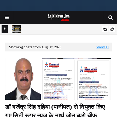
रावत का
किनवट के जाने-माने एवं मिलनसार व्यक्तित्व खैर मोहम्मद खान का निधन, क्षेत्र में शोक की
क
लहर
म
Showing posts from August, 2025
Show all
डॉ गजेंद्र सिंह दहिया (पानीपत) से नियुक्त किए
गए सिटी स्टार न्यूज़ के नार्थ जोन ब्यूरो चीफ