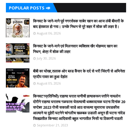
POPULAR POSTS 📣
किनवट के जाने-माने पूर्व नगरसेवक साबेर खान का आज लंबी बीमारी के
बाद इंतकाल हो गया। उनके निधन से पूरे शहर में शोक की लहर है।
August 06, 2026
किनवट के जाने-माने एवं मिलनसार व्यक्तित्व खैर मोहम्मद खान का
निधन, क्षेत्र में शोक की लहर
July 30, 2026
बीबी का घोखा,तलाक ओर ब्लड कैंसर के दर्द से भरी जिंदगी से अभिनेता
प्रदीप रावत का हुआ देहांत
August 05, 2026
किनवट'!प्रतिनिधी) राहत्या घरात पत्नीची हत्याकरून पत्तीने नायलोन
दोरीने राहत्या घरातच गळफास घेतल्याची धक्कादायक घटना दिनांक 20
सप्टेबर 2023 रोजी सकाळी साडे आठ वाजल्या सुमारास उघडकीस
आल्याने या दुहेरी घटनेने चांगलीच खळबळ उडाली असून ही घटना नांदेड
जिल्ह्यातील किनवट आदिवासी बहुल भागातील भिसी या ठिकाणी घडली
September 21, 2023