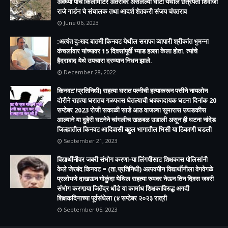
अवघ्या पाच किलोमीटर अंतरावर असलेल्या घोटी येथील छत्रपती शिवाजी
राजे गार्डन चे संचालक तथा आदर्श शेतकरी संजय चंपतराव
June 06, 2023
:अत्यंत दुःखद बातमी किनवट येथील सराफा व्यापारी श्रीकांत भुमन्ना
कंचर्लावार यांच्यावर 15 दिवसांपूर्वी भ्याड हल्ला केला होता. त्यांचे
हैदराबाद येथे उपचारा दरम्यान निधन झाले.
December 28, 2022
किनवट'!प्रतिनिधी) राहत्या घरात पत्नीची हत्याकरून पत्तीने नायलोन
दोरीने राहत्या घरातच गळफास घेतल्याची धक्कादायक घटना दिनांक 20
सप्टेबर 2023 रोजी सकाळी साडे आठ वाजल्या सुमारास उघडकीस
आल्याने या दुहेरी घटनेने चांगलीच खळबळ उडाली असून ही घटना नांदेड
जिल्ह्यातील किनवट आदिवासी बहुल भागातील भिसी या ठिकाणी घडली
September 21, 2023
विद्यार्थीनीवर जबरी संभोग करणा-या लिंगपीसाट शिक्षकास पोलिसांनी
केले जेरबंद किनवट = (ता.प्रतिनिधी) अल्पवयीन विद्यार्थीनीला वेगवेगळे
प्रलोभणे दाखऊन गोकुंदा येथिल राहत्या रुमवर नेऊन तिन दिवस जबरी
संभोग करणार्‍या जितेंद्र धोंडे या कामांध शिक्षकाविरुद्ध अगदी
शिक्षकदिनाच्या पूर्वसंधेला (४ सप्टेबर २०२३ रात्री
September 05, 2023