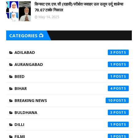
किनवट एस.एस.सी (दहावी) परीक्षेत जवाहर उल उलूम उर्दू शाळेचा
70.07 टक्के निकाल
May 14, 2025
CATEGORIES 📺
ADILABAD
3
AURANGABAD
1
BEED
1
BIHAR
4
BREAKING NEWS
10
BULDHANA
3
DILLI
1
FILMI
1